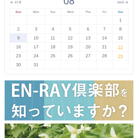
08
07月
09月
Sun
Mon
Tue
Wed
Thu
Fri
Sat
1
2
3
4
5
6
7
8
9
10
11
12
13
14
15
16
17
18
19
20
21
22
22
23
24
25
26
27
28
29
29
30
31