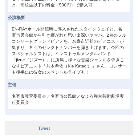
と、高校生以下の料金（500円）で購入可
公演概要
EN-RAYホール開館時に導入されたスタインウェイと、名
寄市民会館から引き継がれた思い出深いヤマハ。2台のフル
コンサートグランドピアノを、名寄市近郊のピアニストが
集まり、各々のセレクトナンバーを弾き上げます。今回の
スペシャルゲストは、インストゥルメンタルバンド
「jizue（ジズー）」に所属し様々な音楽ジャンルを弾きこ
なすピアニスト「片木希依（Kie Katagi）」さん。コンサー
ト後半には彼女のスペシャルライブも！
主催
名寄市教育委員会／名寄市公民館／なよろ舞台芸術劇場実
行委員会
Tweet