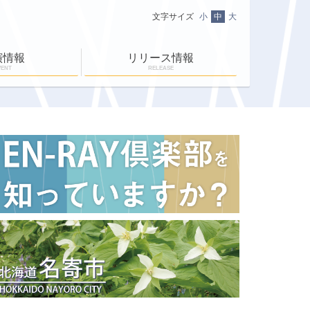
文字サイズ
小
中
大
演情報
リリース情報
VENT
RELEASE
ニュース一覧
ＥＮ-ＲＡＹ通信
ＥＮ-ＲＡＹタイム