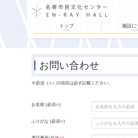
トップ
施設に
TOP
FACI
施設案内
施設利用
舞台設備
各部屋紹介
ホールスケジュ
お問い合わせ
※必須（
）の項目は必ず記載ください。
※
お名前 (必須
)
※
ふりがな (必須
)
※
電話番号(必須
)