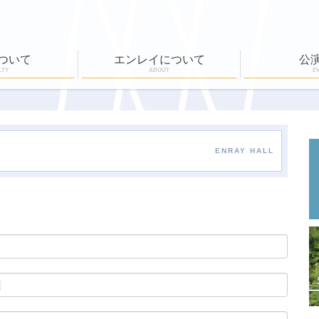
ついて
エンレイについて
公
LTY
ABOUT
E
ール
公演実績
ワークショップ
EN-RAY倶楽部
ホールボランティア
公演一覧
チケット購入
ENRAY HALL