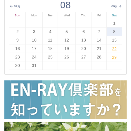
08
07月
09月
Sun
Mon
Tue
Wed
Thu
Fri
Sat
1
2
3
4
5
6
7
8
9
10
11
12
13
14
15
16
17
18
19
20
21
22
22
23
24
25
26
27
28
29
29
30
31