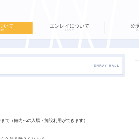
ついて
エンレイについて
公
LTY
ABOUT
E
ール
公演実績
ワークショップ
EN-RAY倶楽部
ホールボランティア
公演一覧
チケット購入
ENRAY HALL
時まで（館内への入場・施設利用ができます）