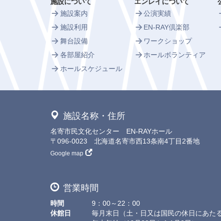
施設について
エンレイについて
施設案内
公演実績
施設利用
EN-RAY倶楽部
舞台設備
ワークショップ
各部屋紹介
ホールボランティア
ホールスケジュール
施設名称・住所
名寄市民文化センター EN-RAYホール
〒096-0023 北海道名寄市西13条南4丁目2番地
Google map
営業時間
時間
9：00～22：00
休館日
毎月末日（土・日又は国民の休日にあた