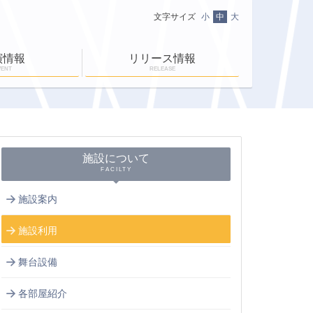
文字サイズ
小
中
大
演情報
リリース情報
VENT
RELEASE
ニュース一覧
ＥＮ-ＲＡＹ通信
ＥＮ-ＲＡＹタイム
施設について
FACILTY
施設案内
施設利用
舞台設備
各部屋紹介