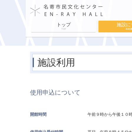
トップ
施設に
TOP
FACI
施設案内
施設利用
舞台設備
各部屋紹介
ホールスケジュ
施設利用
使用申込について
開館時間
午前９時から午後１０