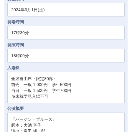
2024年6月1日(土)
開場時間
17時30分
開演時間
18時00分
入場料
全席自由席〈限定80席〉
前売 一般 1,000円 学生500円
当日 一般 1,500円 学生700円
※未就学児入場不可
公演概要
『バージン・ブルース』
脚本：大池 容子
演出：富田 耕一郎