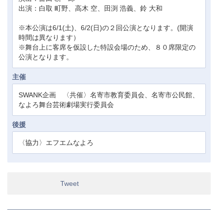
出演：白取 町野、高木 空、田渕 浩義、鈴 大和
※本公演は6/1(土)、6/2(日)の２回公演となります。(開演
時間は異なります）
※舞台上に客席を仮設した特設会場のため、８０席限定の
公演となります。
主催
SWANK企画 〈共催〉名寄市教育委員会、名寄市公民館、
なよろ舞台芸術劇場実行委員会
後援
〈協力〉エフエムなよろ
Tweet