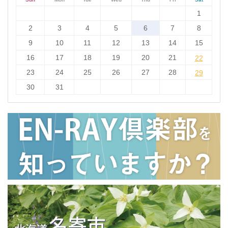
1
2
3
4
5
6
7
8
9
10
11
12
13
14
15
16
17
18
19
20
21
22
22
23
24
25
26
27
28
29
29
30
31