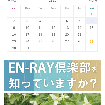
07月
09月
Sun
Mon
Tue
Wed
Thu
Fri
Sat
1
2
3
4
5
6
7
8
9
10
11
12
13
14
15
16
17
18
19
20
21
22
22
23
24
25
26
27
28
29
29
30
31