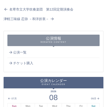
名寄市立大学吹奏楽団 第12回定期演奏会
津軽三味線 忍弥 －和洋折衷－
公演情報
RERATED CONTENT
公演一覧
チケット購入
公演カレンダー
EVENT CALENDER
2026
08
07月
09月
Sun
Mon
Tue
Wed
Thu
Fri
Sat