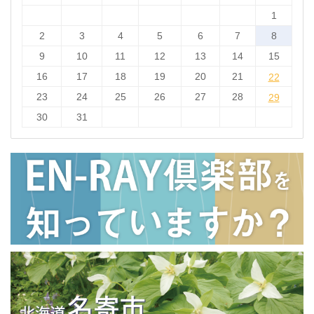
1
2
3
4
5
6
7
8
9
10
11
12
13
14
15
16
17
18
19
20
21
22
22
23
24
25
26
27
28
29
29
30
31