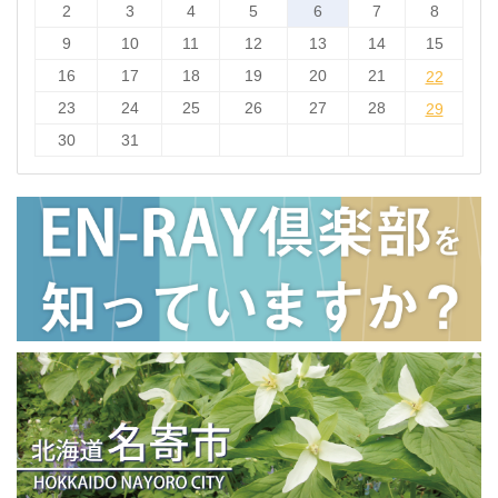
2
3
4
5
6
7
8
9
10
11
12
13
14
15
16
17
18
19
20
21
22
22
23
24
25
26
27
28
29
29
30
31