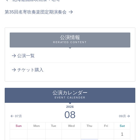
第35回名寄吹奏楽団定期演奏会
公演情報
RERATED CONTENT
公演一覧
チケット購入
公演カレンダー
EVENT CALENDER
2026
08
07月
09月
Sun
Mon
Tue
Wed
Thu
Fri
Sat
1