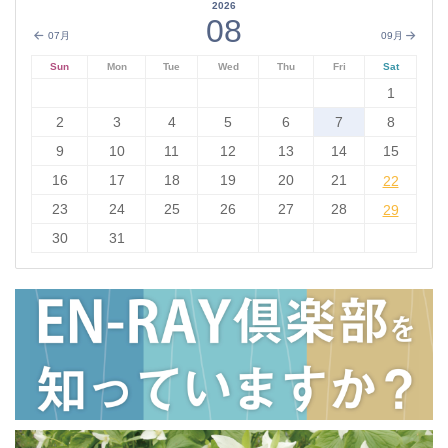
2026
08
07月
09月
Sun
Mon
Tue
Wed
Thu
Fri
Sat
1
2
3
4
5
6
7
8
9
10
11
12
13
14
15
16
17
18
19
20
21
22
22
23
24
25
26
27
28
29
29
30
31