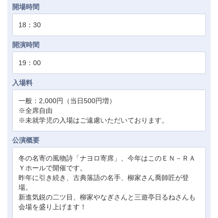
開場時間
18：30
開演時間
19：00
入場料
一般：2,000円（当日500円増）
※全席自由
※未就学児の入場はご遠慮いただいております。
公演概要
冬の名寄の風物詩「ナヨロ寄席」、今年はこのＥＮ－ＲＡ
Ｙホールで開催です。
昨年に引き続き、古典落語の名手、柳家さん喬師匠が登
場。
新進気鋭の二ツ目、柳家やなぎさんと三遊亭日るねさんも
会場を盛り上げます！