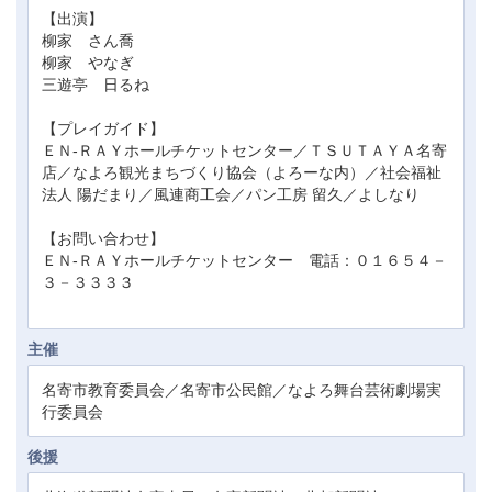
【出演】
柳家 さん喬
柳家 やなぎ
三遊亭 日るね
【プレイガイド】
ＥＮ-ＲＡＹホールチケットセンター／ＴＳＵＴＡＹＡ名寄
店／なよろ観光まちづくり協会（よろーな内）／社会福祉
法人 陽だまり／風連商工会／パン工房 留久／よしなり
【お問い合わせ】
ＥＮ-ＲＡＹホールチケットセンター 電話：０１６５４－
３－３３３３
主催
名寄市教育委員会／名寄市公民館／なよろ舞台芸術劇場実
行委員会
後援