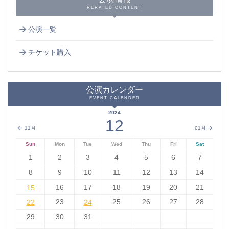
RERATED CONTENT
公演一覧
チケット購入
公演カレンダー
EVENT CALENDER
2024
12
11月
01月
Sun
Mon
Tue
Wed
Thu
Fri
Sat
1
2
3
4
5
6
7
8
9
10
11
12
13
14
15
16
17
18
19
20
21
15
22
23
24
25
26
27
28
22
24
29
30
31