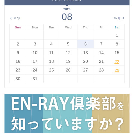
EVENT CALENDER
2026
08
07月
09月
Sun
Mon
Tue
Wed
Thu
Fri
Sat
1
2
3
4
5
6
7
8
9
10
11
12
13
14
15
16
17
18
19
20
21
22
22
23
24
25
26
27
28
29
29
30
31