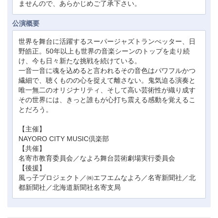
ませんので、あらかじめご了承下さい。
公演概要
世界を舞台に活躍するスーパージャズトランぺッター、日
野皓正。50年以上も世界の音楽シーンのトップを走り続
け、今も日々新たな挑戦を続けている。
一音一音に魂を込めると言われるその音色はパワフルかつ
繊細で、聴くものの心を捉えて離さない。鬼気迫る演奏と
唯一無二のオリジナリティ、そして高い芸術性が織り成す
その世界には、きっと誰もが心打ち震える感動を覚えるこ
とだろう。
【主催】
NAYORO CITY MUSIC倶楽部
【共催】
名寄市教育委員会／なよろ舞台芸術劇場実行委員会
【後援】
風っ子プロジェクト／㈱エフエムなよろ／名寄新聞社／北
都新聞社／北海道新聞社名寄支局