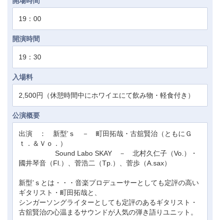
開場時間
19：00
開演時間
19：30
入場料
2,500円（休憩時間中にホワイエにて飲み物・軽食付き）
公演概要
出演 ： 新型’ｓ － 町田拓哉・古舘賢治（ともにＧ
ｔ．＆Ｖｏ．）
Sound Labo SKAY － 北村久仁子（Vo.）・
國井琴音（Fl.）、菅浩二（Tp.）、菅歩（A.sax）
新型’ｓとは・・・音楽プロデューサーとしても定評の高い
ギタリスト・町田拓哉と、
シンガーソングライターとしても定評のあるギタリスト・
古舘賢治の心温まるサウンドが人気の弾き語りユニット。