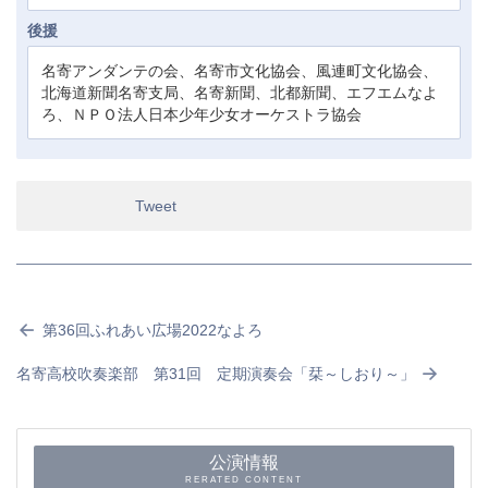
後援
名寄アンダンテの会、名寄市文化協会、風連町文化協会、
北海道新聞名寄支局、名寄新聞、北都新聞、エフエムなよ
ろ、ＮＰＯ法人日本少年少女オーケストラ協会
Tweet
第36回ふれあい広場2022なよろ
名寄高校吹奏楽部 第31回 定期演奏会「栞～しおり～」
公演情報
RERATED CONTENT