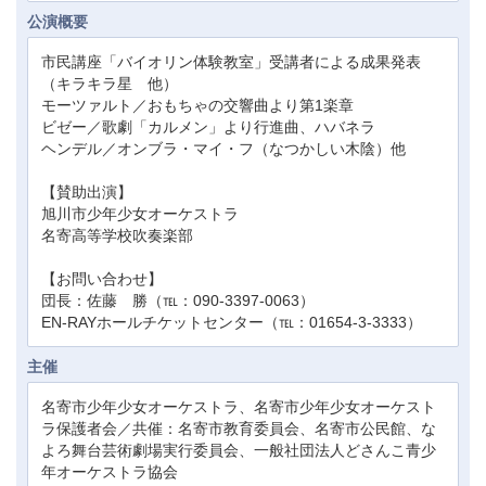
公演概要
市民講座「バイオリン体験教室」受講者による成果発表
（キラキラ星 他）
モーツァルト／おもちゃの交響曲より第1楽章
ビゼー／歌劇「カルメン」より行進曲、ハバネラ
ヘンデル／オンブラ・マイ・フ（なつかしい木陰）他
【賛助出演】
旭川市少年少女オーケストラ
名寄高等学校吹奏楽部
【お問い合わせ】
団長：佐藤 勝（℡：090-3397-0063）
EN-RAYホールチケットセンター（℡：01654-3-3333）
主催
名寄市少年少女オーケストラ、名寄市少年少女オーケスト
ラ保護者会／共催：名寄市教育委員会、名寄市公民館、な
よろ舞台芸術劇場実行委員会、一般社団法人どさんこ青少
年オーケストラ協会