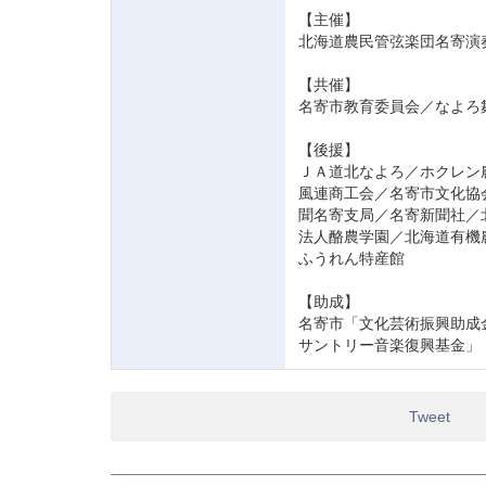
【主催】
北海道農民管弦楽団名寄演
【共催】
名寄市教育委員会／なよろ
【後援】
ＪＡ道北なよろ／ホクレン
風連商工会／名寄市文化協
聞名寄支局／名寄新聞社／
法人酪農学園／北海道有機
ふうれん特産館
【助成】
名寄市「文化芸術振興助成
サントリー音楽復興基金」
Tweet