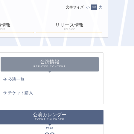
文字サイズ
小
中
大
演情報
リリース情報
VENT
RELEASE
ニュース一覧
ＥＮ-ＲＡＹ通信
ＥＮ-ＲＡＹタイム
公演情報
RERATED CONTENT
公演一覧
チケット購入
公演カレンダー
EVENT CALENDER
2026