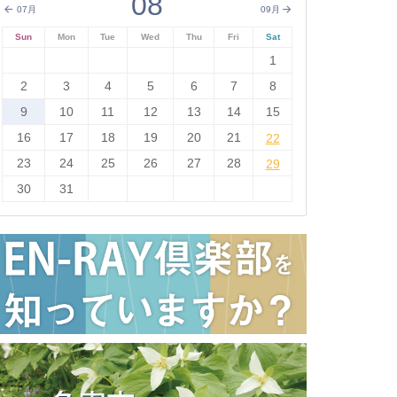
08
07月
09月
Sun
Mon
Tue
Wed
Thu
Fri
Sat
1
2
3
4
5
6
7
8
9
10
11
12
13
14
15
16
17
18
19
20
21
22
22
23
24
25
26
27
28
29
29
30
31