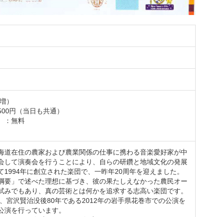
円増）
00円（当日も共通）
）：無料
海道在住の農家および農業関係の仕事に携わる音楽愛好家が中
会して演奏会を行うことにより、自らの研鑽と地域文化の発展
1994年に創立された楽団で、一昨年20周年を迎えました。
綱要」で述べた理想に基づき、彼の果たしえなかった農民オー
試みでもあり、真の芸術とは何かを追求する志高い楽団です。
や、宮沢賢治没後80年である2012年の岩手県花巻市での公演を
公演を行っています。