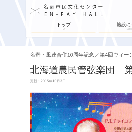
トップ
施設に
TOP
FACI
施設案内
施設利用
舞台設備
各部屋紹介
ホールスケジュ
名寄・風連合併10周年記念／第4回ウィ
北海道農民管弦楽団 第
更新：2015年10月3日