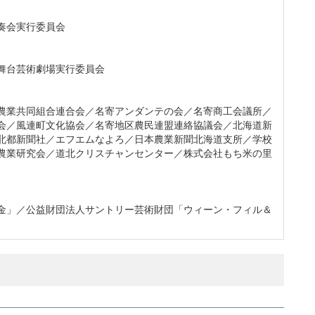
奏会実行委員会
舞台芸術劇場実行委員会
農業共同組合連合会／名寄アンダンテの会／名寄商工会議所／
会／風連町文化協会／名寄地区農民連盟連絡協議会／北海道新
北都新聞社／エフエムなよろ／日本農業新聞北海道支所／学校
農業研究会／道北クリスチャンセンター／株式会社もち米の里
金」／公益財団法人サントリー芸術財団「ウィーン・フィル＆