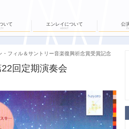
ついて
エンレイについて
公
LTY
ABOUT
E
ール
公演実績
ワークショップ
EN-RAY倶楽部
ホールボランティア
公演一覧
チケット購入
ーン・フィル＆サントリー音楽復興祈念賞受賞記念
22回定期演奏会