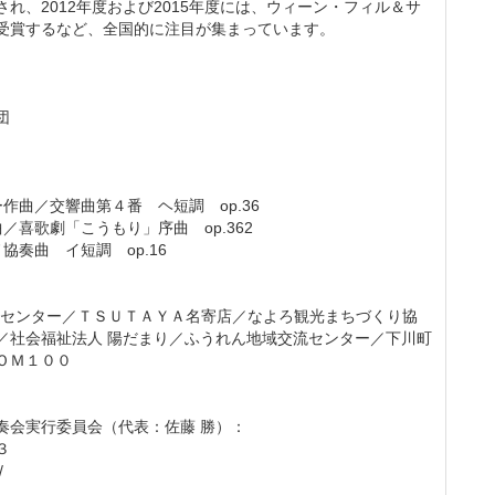
れ、2012年度および2015年度には、ウィーン・フィル＆サ
受賞するなど、全国的に注目が集まっています。
団
作曲／交響曲第４番 ヘ短調 op.36
／喜歌劇「こうもり」序曲 op.362
協奏曲 イ短調 op.16
トセンター／ＴＳＵＴＡＹＡ名寄店／なよろ観光まちづくり協
／社会福祉法人 陽だまり／ふうれん地域交流センター／下川町
ＯＭ１００
奏会実行委員会（代表：佐藤 勝）：
３
/