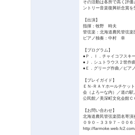
その活動は各所で高く評価さ
ントリー音楽復興祈念賞を
【出演】
指揮：牧野 時夫
管弦楽：北海道農民管弦楽
ピアノ独奏：中村 幸
【プログラム】
●Ｐ．Ｉ．チャイコフスキー
●Ｊ．シュトラウス２世作曲
●Ｅ．グリーグ作曲／ピアノ
【プレイガイド】
ＥＮ-ＲＡＹホールチケッ
会（よろーな内）／道の駅
公民館／美深町文化会館Ｃ
【お問い合わせ】
北海道農民管弦楽団名寄演
０９０－３３９７－００６
http://farmoke.web.fc2.com