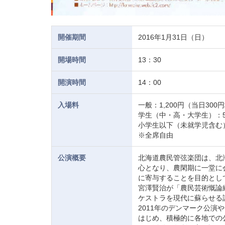
開催期間
2016年1月31日（日）
開場時間
13：30
開演時間
14：00
入場料
一般：1,200円（当日300
学生（中・高・大学生）：5
小学生以下（未就学児含む
※全席自由
公演概要
北海道農民管弦楽団は、北
心となり、農閑期に一堂に
に寄与することを目的として
宮澤賢治が「農民芸術慨論
ケストラを現代に蘇らせる
2011年のデンマーク公演
はじめ、積極的に各地での