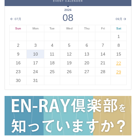
EVENT CALENDER
2026
08
07月
09月
Sun
Mon
Tue
Wed
Thu
Fri
Sat
1
2
3
4
5
6
7
8
9
10
11
12
13
14
15
16
17
18
19
20
21
22
22
23
24
25
26
27
28
29
29
30
31