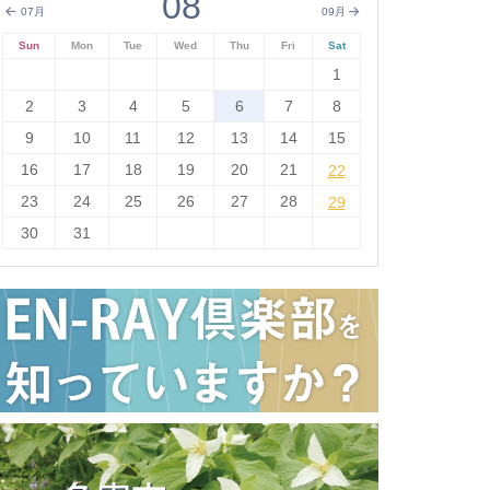
08
07月
09月
Sun
Mon
Tue
Wed
Thu
Fri
Sat
1
2
3
4
5
6
7
8
9
10
11
12
13
14
15
16
17
18
19
20
21
22
22
23
24
25
26
27
28
29
29
30
31