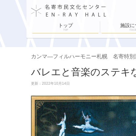
トップ
施設に
TOP
FACI
施設案内
施設利用
舞台設備
各部屋紹介
ホールスケジュ
カンマ―フィルハーモニー札幌 名寄特別
バレエと音楽のステキ
更新：2022年10月14日