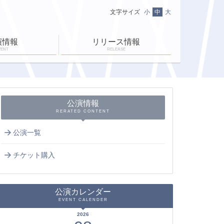
文字サイズ
小
中
大
演情報
リリース情報
VENT
RELEASE
ニュース一覧
ＥＮ-ＲＡＹ通信
ＥＮ-ＲＡＹタイム
公演情報
RERATED CONTENT
公演一覧
チケット購入
公演カレンダー
EVENT CALENDER
2026