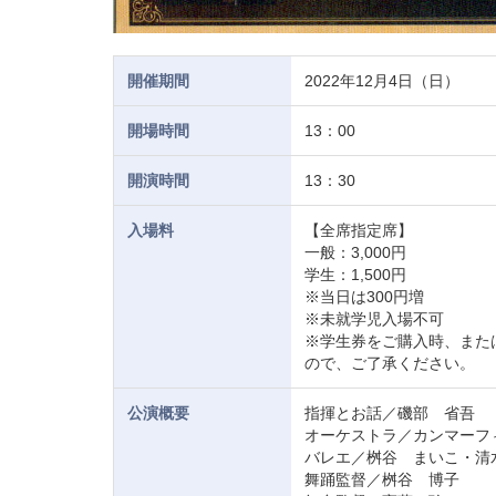
開催期間
2022年12月4日（日）
開場時間
13：00
開演時間
13：30
入場料
【全席指定席】
一般：3,000円
学生：1,500円
※当日は300円増
※未就学児入場不可
※学生券をご購入時、また
ので、ご了承ください。
公演概要
指揮とお話／磯部 省吾
オーケストラ／カンマーフ
バレエ／桝谷 まいこ・清
舞踊監督／桝谷 博子