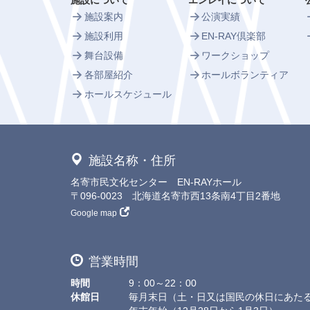
施設について
エンレイについて
施設案内
公演実績
施設利用
EN-RAY倶楽部
舞台設備
ワークショップ
各部屋紹介
ホールボランティア
ホールスケジュール
施設名称・住所
名寄市民文化センター EN-RAYホール
〒096-0023 北海道名寄市西13条南4丁目2番地
Google map
営業時間
時間
9：00～22：00
休館日
毎月末日（土・日又は国民の休日にあた