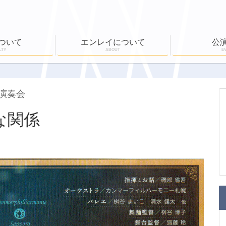
ついて
エンレイについて
公
LTY
ABOUT
E
ール
公演実績
ワークショップ
EN-RAY倶楽部
ホールボランティア
公演一覧
チケット購入
演奏会
な関係