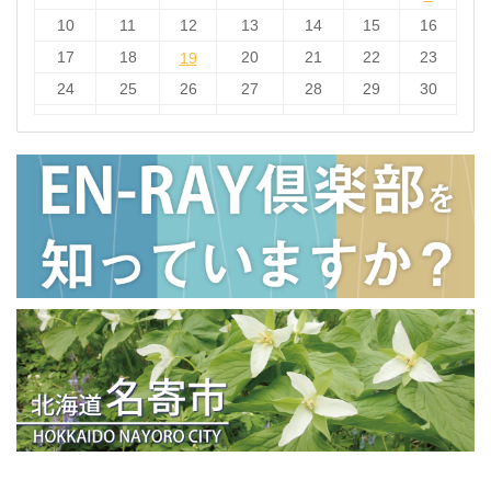
10
11
12
13
14
15
16
17
18
19
20
21
22
23
19
24
25
26
27
28
29
30