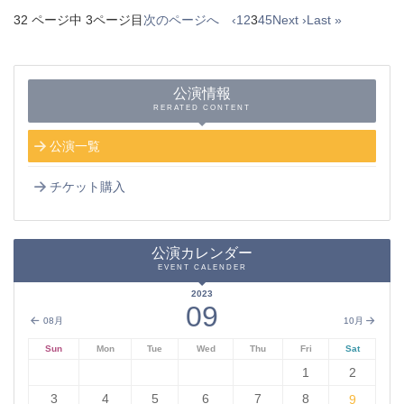
32 ページ中 3ページ目
次のページへ ‹
1
2
3
4
5
Next ›
Last »
公演情報
RERATED CONTENT
公演一覧
チケット購入
公演カレンダー
EVENT CALENDER
2023
09
08月
10月
Sun
Mon
Tue
Wed
Thu
Fri
Sat
1
2
3
4
5
6
7
8
9
9