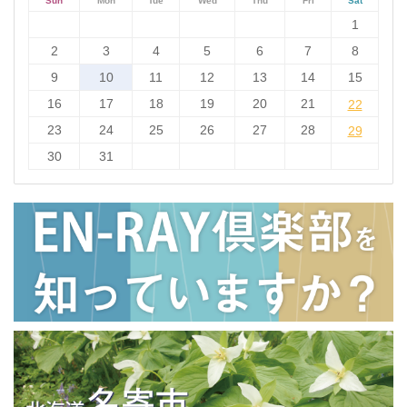
Sun
Mon
Tue
Wed
Thu
Fri
Sat
1
2
3
4
5
6
7
8
9
10
11
12
13
14
15
16
17
18
19
20
21
22
22
23
24
25
26
27
28
29
29
30
31