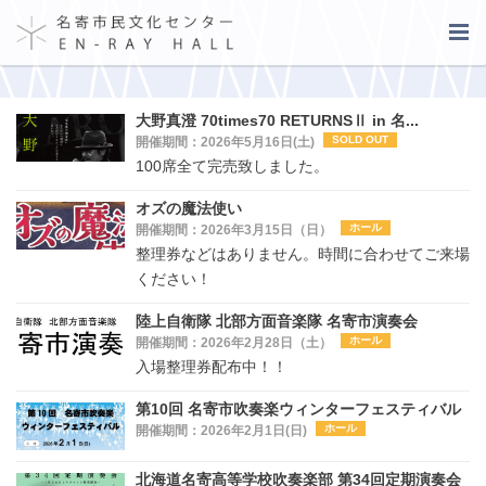
大野真澄 70times70 RETURNSⅡ in 名...
SOLD OUT
開催期間：2026年5月16日(土)
100席全て完売致しました。
オズの魔法使い
ホール
開催期間：2026年3月15日（日）
整理券などはありません。時間に合わせてご来場
ください！
陸上自衛隊 北部方面音楽隊 名寄市演奏会
ホール
開催期間：2026年2月28日（土）
入場整理券配布中！！
第10回 名寄市吹奏楽ウィンターフェスティバル
ホール
開催期間：2026年2月1日(日)
北海道名寄高等学校吹奏楽部 第34回定期演奏会