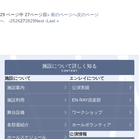
29 ページ中 27ページ目
« 前のページへ
次のページ
へ ‹
25
26
27
28
29
Next ›
Last »
施設について詳しく知る
CONTENT
施設について
エンレイについて
施設案内
公演実績
施設利用
EN-RAY倶楽部
舞台設備
ワークショップ
各部屋紹介
ホールボランティア
公演情報
ホールスケジュール