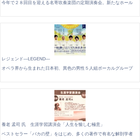
今年で２８回目を迎える名寄吹奏楽団の定期演奏会。新たなホール
レジェンド―LEGEND―
オペラ界から生まれた日本初、異色の男性５人組ボーカルグループ
養老 孟司 氏 生涯学習講演会「人生を愉しむ極意」
ベストセラー「バカの壁」をはじめ、多くの著作で有名な解剖学者