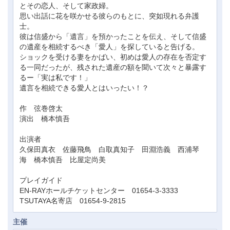
とその恋人、そして家政婦。
思い出話に花を咲かせる彼らのもとに、突如現れる弁護
士。
彼は信盛から「遺言」を預かったことを伝え、そして信盛
の遺産を相続するべき「愛人」を探していると告げる。
ショックを受ける妻をかばい、初めは愛人の存在を否定す
る一同だったが、残された遺産の額を聞いて次々と暴露す
るー「実は私です！」
遺言を相続できる愛人とはいったい！？
作 弦巻啓太
演出 橋本慎吾
出演者
久保田真衣 佐藤飛鳥 白取真知子 田淵浩義 西浦琴
海 橋本慎吾 比屋定尚美
プレイガイド
EN-RAYホールチケットセンター 01654-3-3333
TSUTAYA名寄店 01654-9-2815
主催