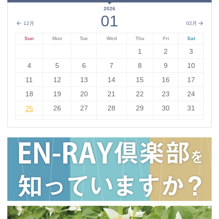
2026
01
12月
02月
Sun
Mon
Tue
Wed
Thu
Fri
Sat
1
2
3
4
5
6
7
8
9
10
11
12
13
14
15
16
17
18
19
20
21
22
23
24
25
26
27
28
29
30
31
25