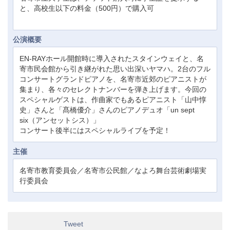
と、高校生以下の料金（500円）で購入可
公演概要
EN-RAYホール開館時に導入されたスタインウェイと、名
寄市民会館から引き継がれた思い出深いヤマハ。2台のフル
コンサートグランドピアノを、名寄市近郊のピアニストが
集まり、各々のセレクトナンバーを弾き上げます。今回の
スペシャルゲストは、作曲家でもあるピアニスト「山中惇
史」さんと「髙橋優介」さんのピアノデュオ「un sept
six（アンセットシス）」
コンサート後半にはスペシャルライブを予定！
主催
名寄市教育委員会／名寄市公民館／なよろ舞台芸術劇場実
行委員会
Tweet