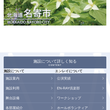
施設について詳しく知る
CONTENT
施設について
エンレイについて
施設案内
公演実績
施設利用
EN-RAY倶楽部
舞台設備
ワークショップ
各部屋紹介
ホールボランティア