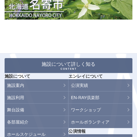
施設について詳しく知る
CONTENT
施設について
エンレイについて
施設案内
公演実績
施設利用
EN-RAY倶楽部
舞台設備
ワークショップ
各部屋紹介
ホールボランティア
公演情報
ホールスケジュール