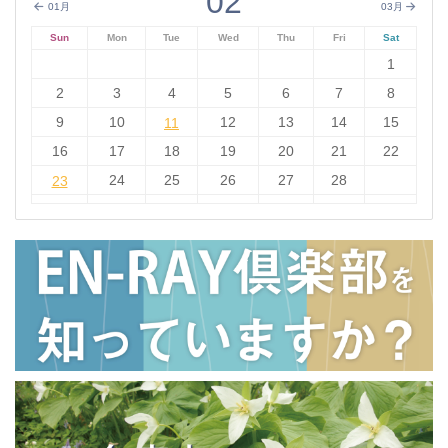
02
01月
03月
Sun
Mon
Tue
Wed
Thu
Fri
Sat
1
2
3
4
5
6
7
8
9
10
11
12
13
14
15
11
16
17
18
19
20
21
22
23
24
25
26
27
28
23