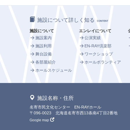
施設について詳しく知る
CONTENT
施設について
エンレイについて
施設案内
公演実績
施設利用
EN-RAY倶楽部
舞台設備
ワークショップ
各部屋紹介
ホールボランティア
ホールスケジュール
施設名称・住所
名寄市民文化センター EN-RAYホール
〒096-0023 北海道名寄市西13条南4丁目2番地
Google map