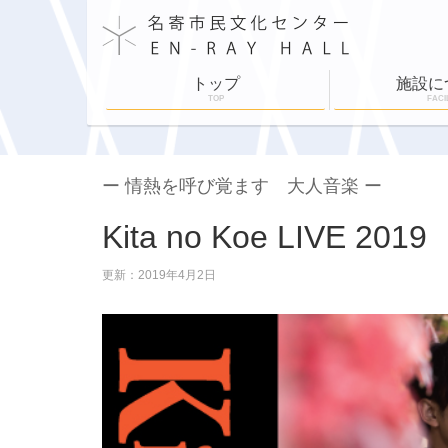
トップ
施設に
TOP
FACI
施設案内
施設利用
舞台設備
各部屋紹介
ホールスケジュ
ー 情熱を呼び覚ます 大人音楽 ー
Kita no Koe LIVE 2019
更新：2019年4月2日