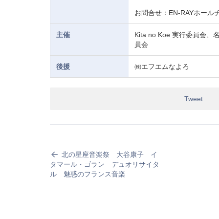
お問合せ：EN-RAYホールチケ
主催
Kita no Koe 実行
員会
後援
㈱エフエムなよろ
Tweet
北の星座音楽祭 大谷康子 イ
タマール・ゴラン デュオリサイタ
ル 魅惑のフランス音楽