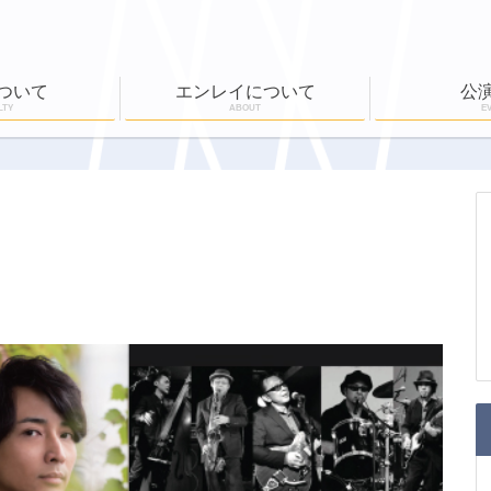
ついて
エンレイについて
公
LTY
ABOUT
E
ール
公演実績
ワークショップ
EN-RAY倶楽部
ホールボランティア
公演一覧
チケット購入