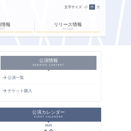
文字サイズ
小
中
大
演情報
リリース情報
VENT
RELEASE
ニュース一覧
ＥＮ-ＲＡＹ通信
ＥＮ-ＲＡＹタイム
公演情報
RERATED CONTENT
公演一覧
チケット購入
公演カレンダー
EVENT CALENDER
2025