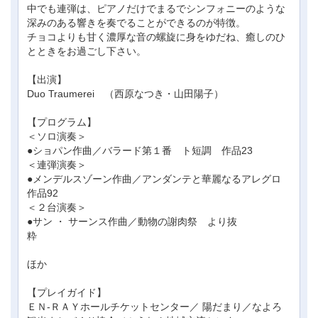
中でも連弾は、ピアノだけでまるでシンフォニーのような
深みのある響きを奏でることができるのが特徴。
チョコよりも甘く濃厚な音の螺旋に身をゆだね、癒しのひ
とときをお過ごし下さい。
【出演】
Duo Traumerei （西原なつき・山田陽子）
【プログラム】
＜ソロ演奏＞
●ショパン作曲／バラード第１番 ト短調 作品23
＜連弾演奏＞
●メンデルスゾーン作曲／アンダンテと華麗なるアレグロ
作品92
＜２台演奏＞
●サン ・ サーンス作曲／動物の謝肉祭 より抜
粋
ほか
【プレイガイド】
ＥＮ-ＲＡＹホールチケットセンター／ 陽だまり／なよろ