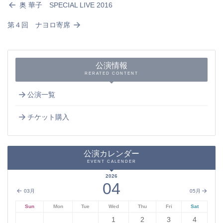
奥 華子 SPECIAL LIVE 2016
第４回 ナヨロ寄席
公演情報
RERATED CONTENT
公演一覧
チケット購入
公演カレンダー
EVENT CALENDER
2026
04
03月
05月
Sun
Mon
Tue
Wed
Thu
Fri
Sat
1
2
3
4