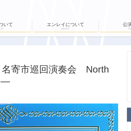
ついて
エンレイについて
公
LTY
ABOUT
E
ール
公演実績
ワークショップ
EN-RAY倶楽部
ホールボランティア
公演一覧
チケット購入
寄市巡回演奏会 North
に―