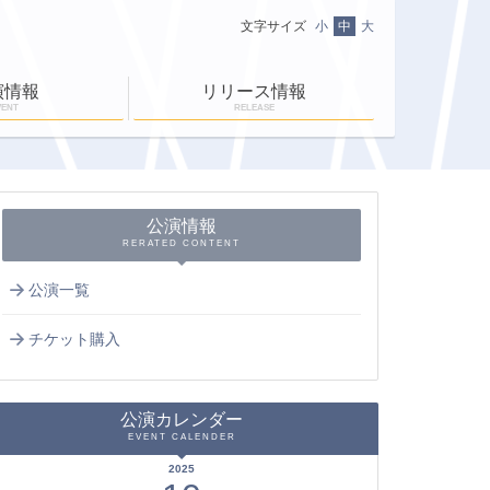
文字サイズ
小
中
大
演情報
リリース情報
VENT
RELEASE
ニュース一覧
ＥＮ-ＲＡＹ通信
ＥＮ-ＲＡＹタイム
公演情報
RERATED CONTENT
公演一覧
チケット購入
公演カレンダー
EVENT CALENDER
2025