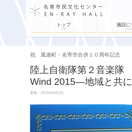
トップ
施設に
TOP
FACI
施設案内
施設利用
舞台設備
各部屋紹介
ホールスケジュ
祝 風連町・名寄市合併１０周年記念
陸上自衛隊第２音楽隊 名
Wind 2015―地域と共
更新：2015年9月3日