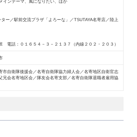
」メインテーマ、風になりたい、ほか
センター／駅前交流プラザ「よろーな」／TSUTAYA名寄店／陸上
班 電話：０１６５４－３－２１３７（内線２０２・２０３）
市
寄市自衛隊後援会／名寄自衛隊協力婦人会／名寄地区自衛官志
父兄会名寄地区会／隊友会名寄支部／名寄自衛隊退職者雇用協