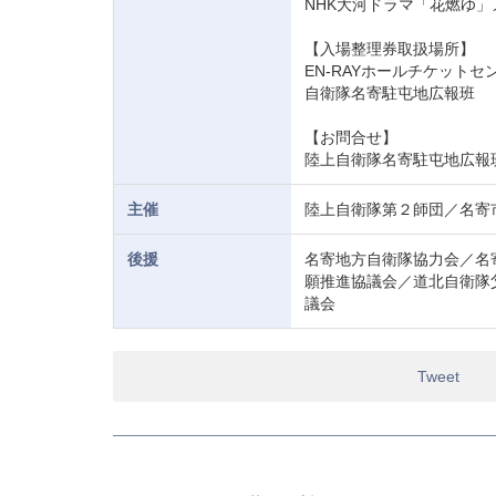
NHK大河ドラマ「花燃ゆ
【入場整理券取扱場所】
EN-RAYホールチケット
自衛隊名寄駐屯地広報班
【お問合せ】
陸上自衛隊名寄駐屯地広報
主催
陸上自衛隊第２師団／名寄
後援
名寄地方自衛隊協力会／名
願推進協議会／道北自衛隊
議会
Tweet