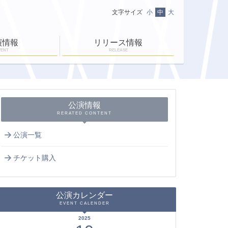
文字サイズ
小
中
大
演情報
リリース情報
VENT
RELEASE
ニュース一覧
ＥＮ-ＲＡＹ通信
ＥＮ-ＲＡＹタイム
公演情報
RERATED CONTENT
公演一覧
チケット購入
公演カレンダー
EVENT CALENDER
2025