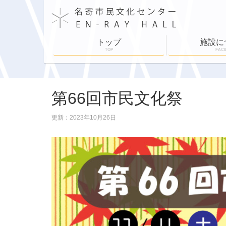
トップ
施設に
TOP
FACI
施設案内
施設利用
舞台設備
各部屋紹介
ホールスケジュ
第66回市民文化祭
更新：2023年10月26日