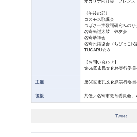
オカリナ同好会 フレンズ
《午後の部》
コスモス歌謡会
つばさ一実歌謡研究みのり
名寄民謡太鼓 鼓友会
名寄翠祥会
名寄民謡協会（ちびっこ民謡 
TUGARU☆８
【お問い合わせ】
第66回市民文化祭実行委員会
主催
第66回市民文化祭実行委員
後援
共催／名寄市教育委員会、
Tweet