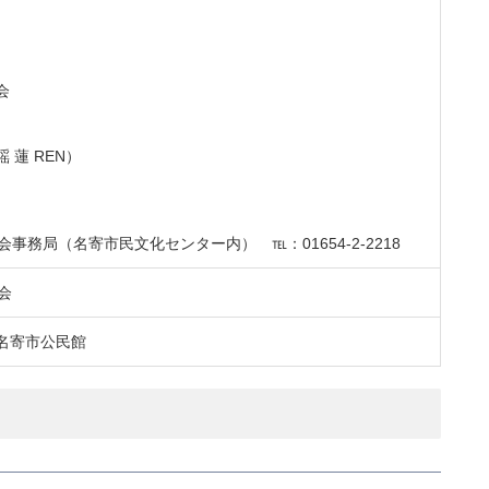
会
蓮 REN）
事務局（名寄市民文化センター内） ℡：01654-2-2218
会
名寄市公民館