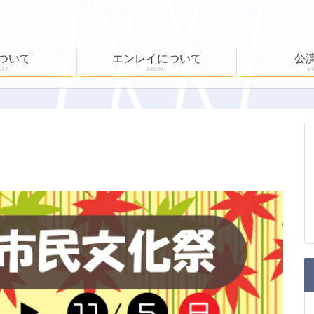
ついて
エンレイについて
公
LTY
ABOUT
E
ール
公演実績
ワークショップ
EN-RAY倶楽部
ホールボランティア
公演一覧
チケット購入