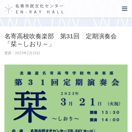
名寄高校吹奏楽部 第31回 定期演奏会
「栞～しおり～」
更新：2023年2月15日