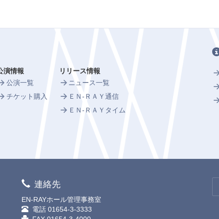
公演情報
リリース情報
公演一覧
ニュース一覧
チケット購入
ＥＮ-ＲＡＹ通信
ＥＮ-ＲＡＹタイム
連絡先
EN-RAYホール管理事務室
電話
01654-3-3333