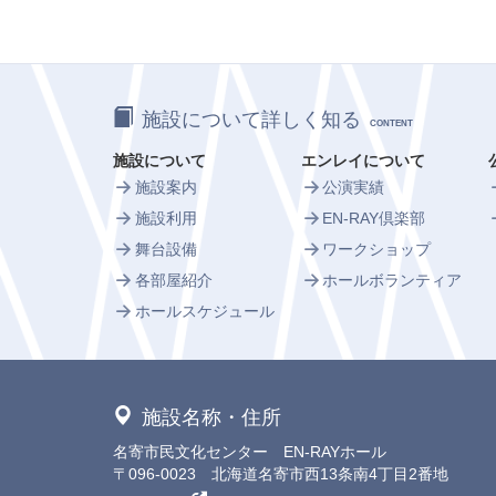
施設について詳しく知る
CONTENT
施設について
エンレイについて
施設案内
公演実績
施設利用
EN-RAY倶楽部
舞台設備
ワークショップ
各部屋紹介
ホールボランティア
ホールスケジュール
施設名称・住所
名寄市民文化センター EN-RAYホール
〒096-0023 北海道名寄市西13条南4丁目2番地