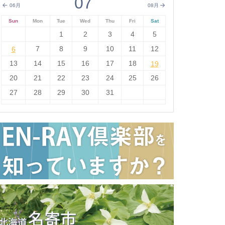
07
06月
08月
Sun
Mon
Tue
Wed
Thu
Fri
Sat
1
2
3
4
5
6
7
8
9
10
11
12
6
13
14
15
16
17
18
19
19
20
21
22
23
24
25
26
27
28
29
30
31