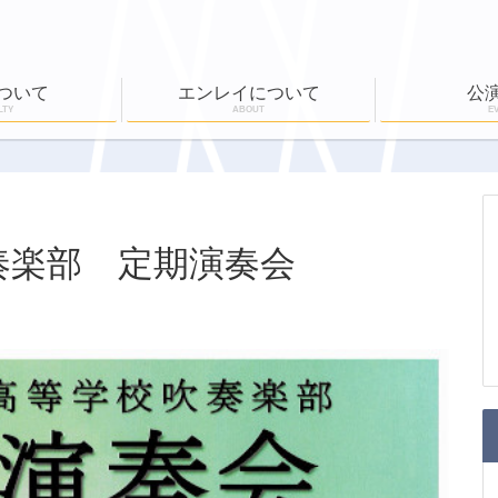
ついて
エンレイについて
公
LTY
ABOUT
E
ール
公演実績
ワークショップ
EN-RAY倶楽部
ホールボランティア
公演一覧
チケット購入
奏楽部 定期演奏会