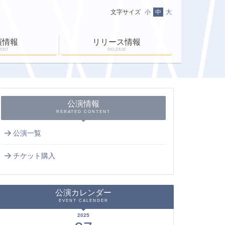
文字サイズ
小
中
大
演情報
リリース情報
VENT
RELEASE
ニュース一覧
ＥＮ-ＲＡＹ通信
ＥＮ-ＲＡＹタイム
公演情報
RERATED CONTENT
公演一覧
チケット購入
公演カレンダー
EVENT CALENDER
2025