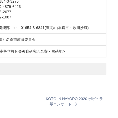
-3-3275
879-6426
-2077
-1087
部 ℡．01654-3-6841(顧問/山本真平・歌川沙織)
催〉名寄市教育委員会
道高等学校音楽教育研究会名寄・留萌地区
KOTO IN NAYORO 2020 ポピュラ
ー琴コンサート