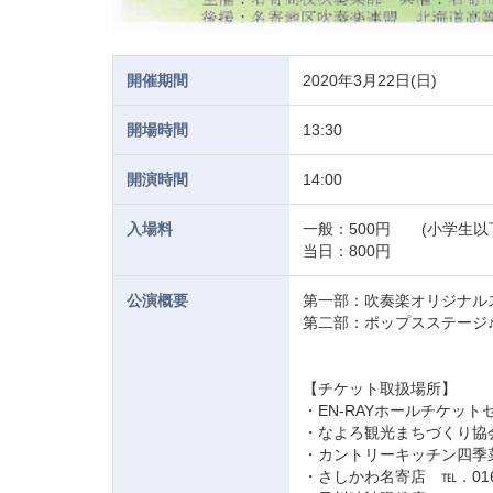
開催期間
2020年3月22日(日)
開場時間
13:30
開演時間
14:00
入場料
一般：500円 (小学生以
当日：800円
公演概要
第一部：吹奏楽オリジナル
第二部：ポップスステージ♪
【チケット取扱場所】
・EN-RAYホールチケットセン
・なよろ観光まちづくり協会 ℡
・カントリーキッチン四季菜 ℡
・さしかわ名寄店 ℡．01654