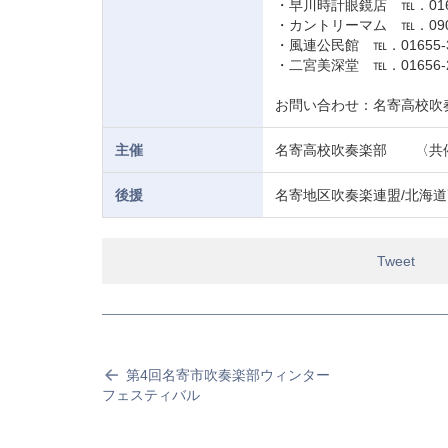
・早川時計眼鏡店 ℡．01654
・カントリーマム ℡．090-4
・風連公民館 ℡．01655-3
・二宮美深堂 ℡．01656-2
お問い合わせ：名寄高校吹奏楽
主催
名寄高校吹奏楽部 〈共
後援
名寄地区吹奏楽連盟/北海
Tweet
第4回名寄市吹奏楽部ウィンター
フェスティバル