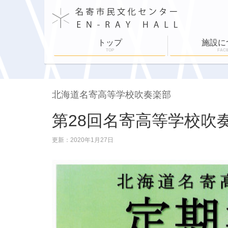
トップ
施設に
TOP
FACI
施設案内
施設利用
舞台設備
各部屋紹介
ホールスケジュ
北海道名寄高等学校吹奏楽部
第28回名寄高等学校吹
更新：2020年1月27日