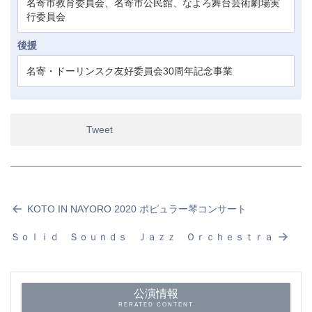
名寄市教育委員会、名寄市公民館、なよろ舞台芸術劇場実
行委員会
後援
名寄・ドーリンスク友好委員会30周年記念事業
Tweet
KOTO IN NAYORO 2020 ポピュラー琴コンサート
Ｓｏｌｉｄ Ｓｏｕｎｄｓ Ｊａｚｚ Ｏｒｃｈｅｓｔｒａ
公演情報
RERATED CONTENT