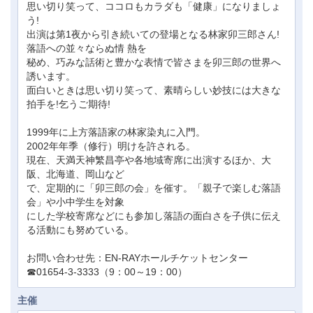
思い切り笑って、ココロもカラダも「健康」になりましょ
う!
出演は第1夜から引き続いての登場となる林家卯三郎さん!
落語への並々ならぬ情 熱を
秘め、巧みな話術と豊かな表情で皆さまを卯三郎の世界へ
誘います。
面白いときは思い切り笑って、素晴らしい妙技には大きな
拍手を!乞うご期待!
1999年に上方落語家の林家染丸に入門。
2002年年季（修行）明けを許される。
現在、天満天神繁昌亭や各地域寄席に出演するほか、大
阪、北海道、岡山など
で、定期的に「卯三郎の会」を催す。「親子で楽しむ落語
会」や小中学生を対象
にした学校寄席などにも参加し落語の面白さを子供に伝え
る活動にも努めている。
お問い合わせ先：EN-RAYホールチケットセンター
☎01654-3-3333（9：00～19：00）
主催