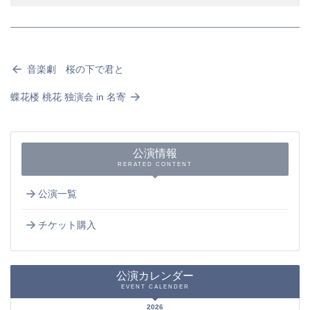
音楽劇 桜の下で君と
蝶花楼 桃花 独演会 in 名寄
公演情報
RERATED CONTENT
公演一覧
チケット購入
公演カレンダー
EVENT CALENDER
2026