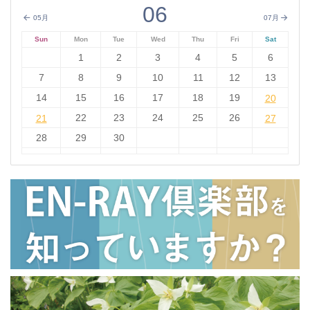
06
05月
07月
Sun
Mon
Tue
Wed
Thu
Fri
Sat
1
2
3
4
5
6
7
8
9
10
11
12
13
14
15
16
17
18
19
20
20
21
22
23
24
25
26
27
21
27
28
29
30