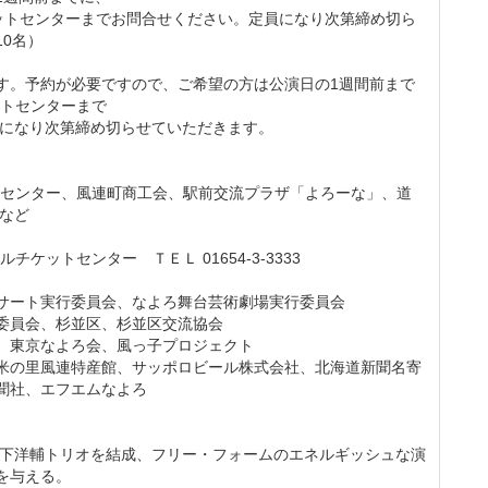
トセンターまでお問合せください。定員になり次第締め切ら
0名）
す。予約が必要ですので、ご希望の方は公演日の1週間前まで
ットセンターまで
になり次第締め切らせていただきます。
トセンター、風連町商工会、駅前交流プラザ「よろーな」、道
 など
ケットセンター ＴＥＬ 01654-3-3333
サート実行委員会、なよろ舞台芸術劇場実行委員会
委員会、杉並区、杉並区交流協会
、東京なよろ会、風っ子プロジェクト
米の里風連特産館、サッポロビール株式会社、北海道新聞名寄
聞社、エフエムなよろ
、山下洋輔トリオを結成、フリー・フォームのエネルギッシュな演
を与える。