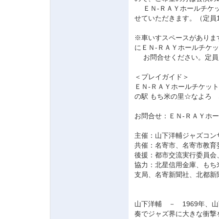
ＥＮ‐ＲＡＹホールチケッ
せていただきます。（定員1
※車いすスペースがありま
にＥＮ‐ＲＡＹホールチケ
お問合せください。定員
＜プレイガイド＞
ＥＮ‐ＲＡＹホールチケッ
の駅 もち米の里☆なよろ
お問合せ：ＥＮ‐ＲＡＹホールチ
主催：山下洋輔ジャズコン
共催：名寄市、名寄市教育
後援：都市交流実行委員会
協力：北星信用金庫、もち
支局、名寄新聞社、北都新
山下洋輔 － 1969年
奏でジャズ界に大きな衝撃