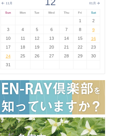
12
11月
01月
Sun
Mon
Tue
Wed
Thu
Fri
Sat
1
2
3
4
5
6
7
8
9
9
10
11
12
13
14
15
16
16
17
18
19
20
21
22
23
24
25
26
27
28
29
30
24
31