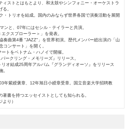
ティストとはもとより、和太鼓やシンフォニー・オーケストラ
げる。
ーク・トリオを結成。国内のみならず世界各国で演奏活動を展開
ルマンと、07年にはセシル・テイラーと共演。
番＜エクスプローラー＞」を発表。
協奏曲第4番 "JAZZ"」を世界初演。歴代メンバー総出演の「山
記念コンサート」を開く。
ンサートをベトナム・ハノイで開催。
『スパークリング・メモリーズ』リリース。
トリオ結成25周年アルバム『グランディオーソ』をリリース
施。
03年紫綬褒章、12年旭日小綬章受章。国立音楽大学招聘教
の著書を持つエッセイストとしても知られる。
ジより）