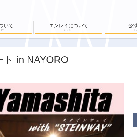
ついて
エンレイについて
公
LTY
ABOUT
E
ール
公演実績
ワークショップ
EN-RAY倶楽部
ホールボランティア
公演一覧
チケット購入
in NAYORO