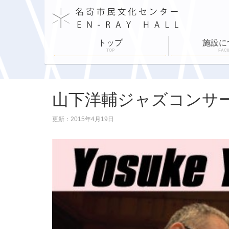
トップ
施設に
TOP
FACI
施設案内
施設利用
舞台設備
各部屋紹介
ホールスケジュ
山下洋輔ジャズコンサート 
更新：2015年4月19日