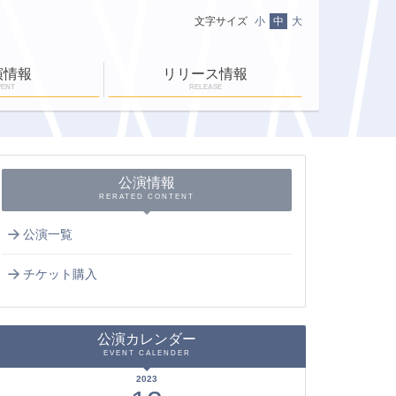
文字サイズ
小
中
大
演情報
リリース情報
VENT
RELEASE
ニュース一覧
ＥＮ-ＲＡＹ通信
ＥＮ-ＲＡＹタイム
公演情報
RERATED CONTENT
公演一覧
チケット購入
公演カレンダー
EVENT CALENDER
2023