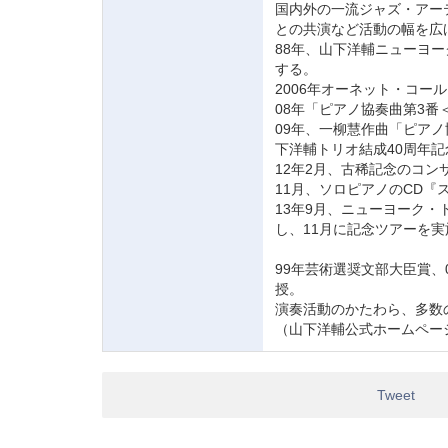
国内外の一流ジャズ・アー
との共演など活動の幅を広
88年、山下洋輔ニューヨ
する。
2006年オーネット・コー
08年「ピアノ協奏曲第3
09年、一柳慧作曲「ピアノ
下洋輔トリオ結成40周年
12年2月、古稀記念のコ
11月、ソロピアノのCD
13年9月、ニューヨーク・
し、11月に記念ツアーを実
99年芸術選奨文部大臣賞、
授。
演奏活動のかたわら、多数
（山下洋輔公式ホームペー
Tweet