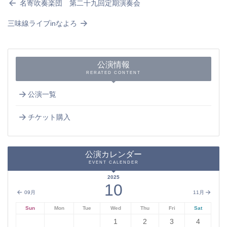
名寄吹奏楽団 第二十九回定期演奏会
三味線ライブinなよろ
公演情報
RERATED CONTENT
公演一覧
チケット購入
公演カレンダー
EVENT CALENDER
2025
10
09月
11月
Sun
Mon
Tue
Wed
Thu
Fri
Sat
1
2
3
4