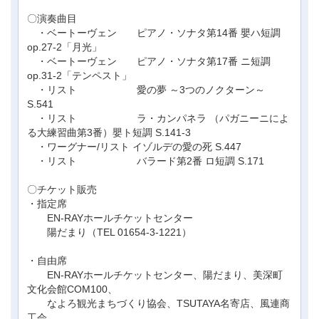
〇演奏曲目
・ベートーヴェン ピアノ・ソナタ第14番 嬰ハ短調
op.27-2「月光」
・ベートーヴェン ピアノ・ソナタ第17番 ニ短調
op.31-2「テンペスト」
・リスト 愛の夢 ～3つのノクターン～
S.541
・リスト ラ・カンパネラ （パガニーニによ
る大練習曲第3番）嬰ト短調 S.141-3
・ワーグナー/リスト イゾルデの愛の死 S.447
・リスト バラード第2番 ロ短調 S.171
〇チケット販売
・指定席
EN-RAYホールチケットセンター
陽だまり（TEL 01654-3-1221）
・自由席
EN-RAYホールチケットセンター、陽だまり、美深町
文化会館COM100、
なよろ観光まちづくり協会、TSUTAYA名寄店、風連商
工会、