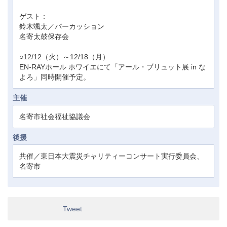
ゲスト：
鈴木颯太／パーカッション
名寄太鼓保存会
○12/12（火）～12/18（月）
EN-RAYホール ホワイエにて「アール・ブリュット展 in な
よろ」同時開催予定。
主催
名寄市社会福祉協議会
後援
共催／東日本大震災チャリティーコンサート実行委員会、
名寄市
Tweet