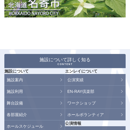
施設について詳しく知る
CONTENT
施設について
エンレイについて
施設案内
公演実績
施設利用
EN-RAY倶楽部
舞台設備
ワークショップ
各部屋紹介
ホールボランティア
公演情報
ホールスケジュール