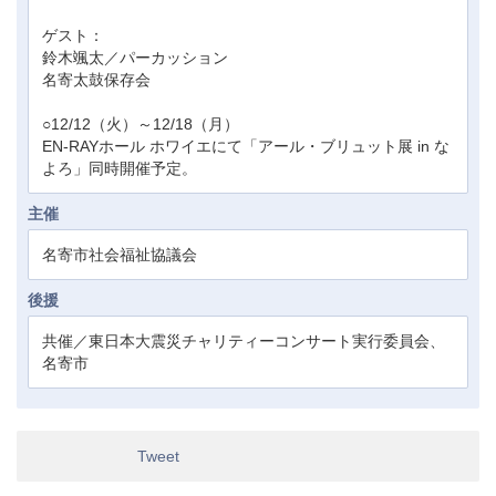
ゲスト：
鈴木颯太／パーカッション
名寄太鼓保存会
○12/12（火）～12/18（月）
EN-RAYホール ホワイエにて「アール・ブリュット展 in な
よろ」同時開催予定。
主催
名寄市社会福祉協議会
後援
共催／東日本大震災チャリティーコンサート実行委員会、
名寄市
Tweet