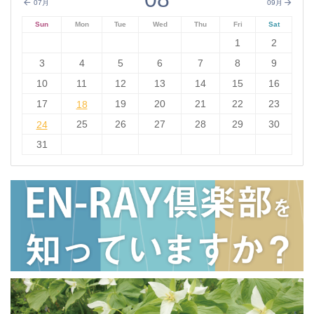
07月
09月
Sun
Mon
Tue
Wed
Thu
Fri
Sat
1
2
3
4
5
6
7
8
9
10
11
12
13
14
15
16
17
18
19
20
21
22
23
18
24
25
26
27
28
29
30
24
31