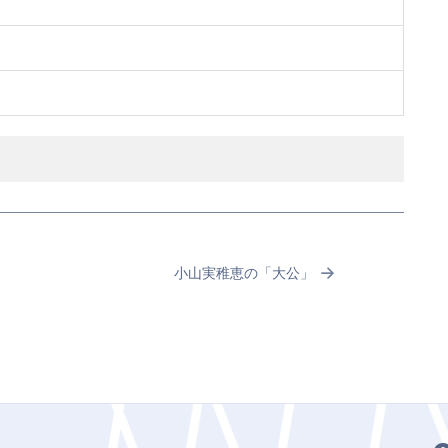
）
小山実稚恵の「大公」