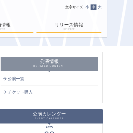
文字サイズ
小
中
大
演情報
リリース情報
VENT
RELEASE
ニュース一覧
ＥＮ-ＲＡＹ通信
ＥＮ-ＲＡＹタイム
公演情報
RERATED CONTENT
公演一覧
チケット購入
公演カレンダー
EVENT CALENDER
2025