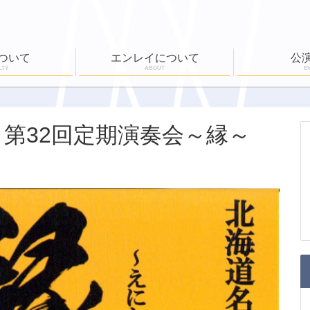
ついて
エンレイについて
公
LTY
ABOUT
E
ール
公演実績
ワークショップ
EN-RAY倶楽部
ホールボランティア
公演一覧
チケット購入
第32回定期演奏会～縁～