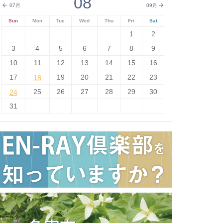
08
07月
09月
Sun
Mon
Tue
Wed
Thu
Fri
Sat
1
2
3
4
5
6
7
8
9
10
11
12
13
14
15
16
17
18
19
20
21
22
23
18
24
25
26
27
28
29
30
24
31