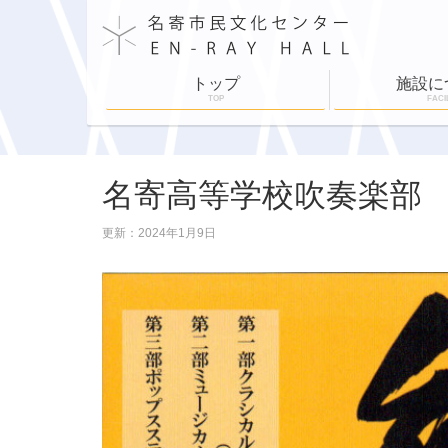
トップ
施設に
TOP
FACI
施設案内
施設利用
舞台設備
各部屋紹介
ホールスケジュ
名寄高等学校吹奏楽部 
更新：2024年1月9日