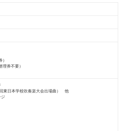
券）
整理券不要）
ジ
回東日本学校吹奏楽大会出場曲） 他
ージ