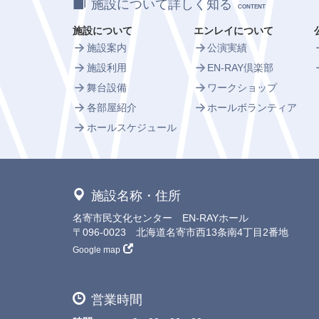
施設について詳しく知る
CONTENT
施設について
エンレイについて
施設案内
公演実績
施設利用
EN-RAY倶楽部
舞台設備
ワークショップ
各部屋紹介
ホールボランティア
ホールスケジュール
施設名称・住所
名寄市民文化センター EN-RAYホール
〒096-0023 北海道名寄市西13条南4丁目2番地
Google map
営業時間