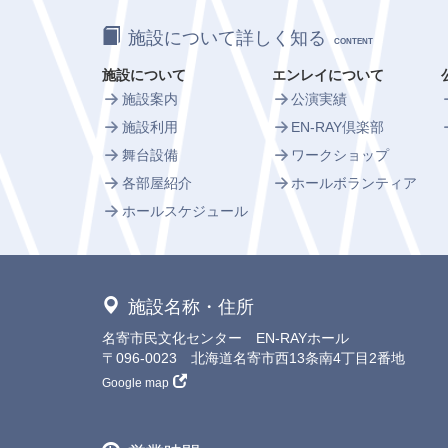
施設について詳しく知る
CONTENT
施設について
エンレイについて
施設案内
公演実績
施設利用
EN-RAY倶楽部
舞台設備
ワークショップ
各部屋紹介
ホールボランティア
ホールスケジュール
施設名称・住所
名寄市民文化センター EN-RAYホール
〒096-0023 北海道名寄市西13条南4丁目2番地
Google map