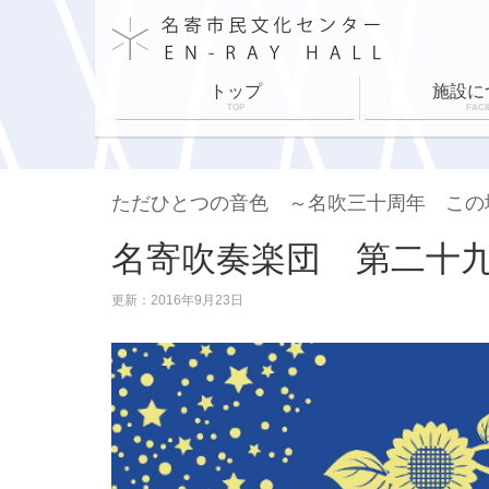
トップ
施設に
TOP
FACI
施設案内
施設利用
舞台設備
各部屋紹介
ホールスケジュ
ただひとつの音色 ～名吹三十周年 この
名寄吹奏楽団 第二十
更新：2016年9月23日