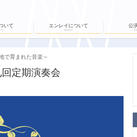
ついて
エンレイについて
公
LTY
ABOUT
E
ール
公演実績
ワークショップ
EN-RAY倶楽部
ホールボランティア
公演一覧
チケット購入
地で育まれた音楽～
九回定期演奏会