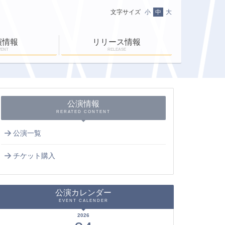
文字サイズ
小
中
大
演情報
リリース情報
VENT
RELEASE
ニュース一覧
ＥＮ-ＲＡＹ通信
ＥＮ-ＲＡＹタイム
公演情報
RERATED CONTENT
公演一覧
チケット購入
公演カレンダー
EVENT CALENDER
2026