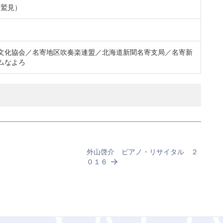
1（鷲見）
文化協会／名寄地区吹奏楽連盟／北海道新聞名寄支局／名寄新
ムなよろ
外山啓介 ピアノ・リサイタル ２
０１６