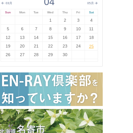
04
03月
05月
Sun
Mon
Tue
Wed
Thu
Fri
Sat
1
2
3
4
5
6
7
8
9
10
11
12
13
14
15
16
17
18
19
20
21
22
23
24
25
25
26
27
28
29
30