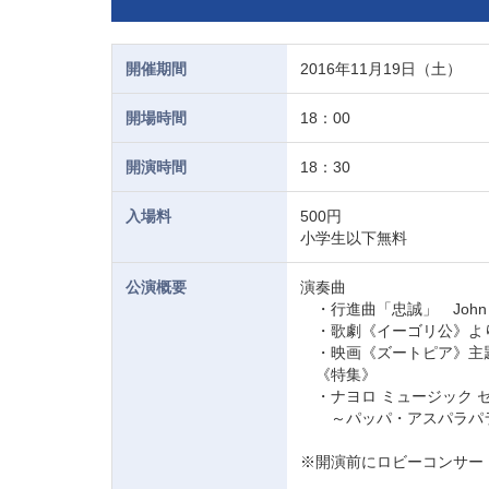
開催期間
2016年11月19日（土）
開場時間
18：00
開演時間
18：30
入場料
500円
小学生以下無料
公演概要
演奏曲
・行進曲「忠誠」 John Phi
・歌劇《イーゴリ公》より ダッ
・映画《ズートピア》主
《特集》
・ナヨロ ミュージック 
～パッパ・アスパラパラ
※開演前にロビーコンサー