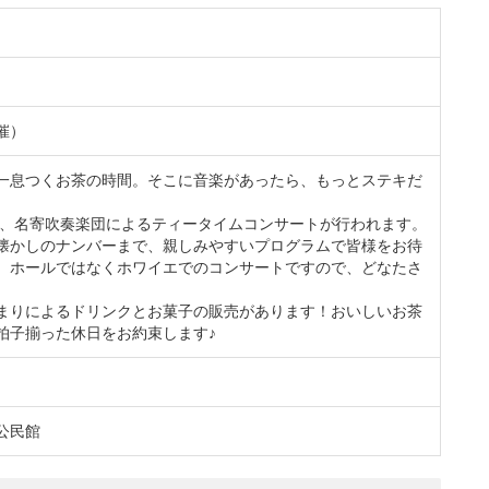
催）
一息つくお茶の時間。そこに音楽があったら、もっとステキだ
より、名寄吹奏楽団によるティータイムコンサートが行われます。
懐かしのナンバーまで、親しみやすいプログラムで皆様をお待
、ホールではなくホワイエでのコンサートですので、どなたさ
。
まりによるドリンクとお菓子の販売があります！おいしいお茶
拍子揃った休日をお約束します♪
公民館