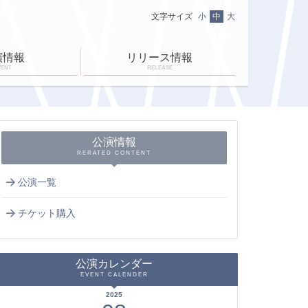
文字サイズ
小
中
大
演情報
リリース情報
VENT
RELEASE
ニュース一覧
ＥＮ-ＲＡＹ通信
ＥＮ-ＲＡＹタイム
公演情報
RERATED CONTENT
公演一覧
チケット購入
公演カレンダー
EVENT CALENDER
2025