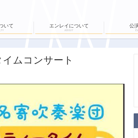
ついて
エンレイについて
公
LTY
ABOUT
E
ール
公演実績
ワークショップ
EN-RAY倶楽部
ホールボランティア
公演一覧
チケット購入
タイムコンサート