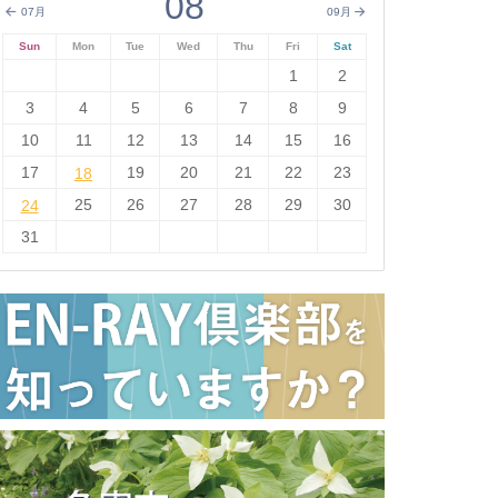
08
07月
09月
Sun
Mon
Tue
Wed
Thu
Fri
Sat
1
2
3
4
5
6
7
8
9
10
11
12
13
14
15
16
17
18
19
20
21
22
23
18
24
25
26
27
28
29
30
24
31