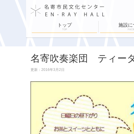
トップ
施設に
TOP
FACI
施設案内
施設利用
舞台設備
各部屋紹介
ホールスケジュ
名寄吹奏楽団 ティー
更新：2016年3月2日