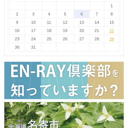
1
2
3
4
5
6
7
8
9
10
11
12
13
14
15
16
17
18
19
20
21
22
22
23
24
25
26
27
28
29
29
30
31