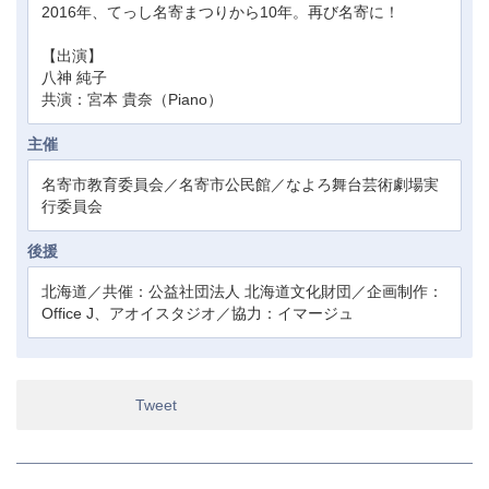
2016年、てっし名寄まつりから10年。再び名寄に！
【出演】
八神 純子
共演：宮本 貴奈（Piano）
主催
名寄市教育委員会／名寄市公民館／なよろ舞台芸術劇場実
行委員会
後援
北海道／共催：公益社団法人 北海道文化財団／企画制作：
Office J、アオイスタジオ／協力：イマージュ
Tweet