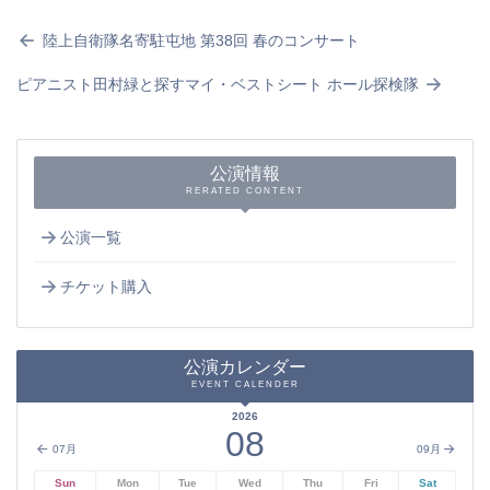
陸上自衛隊名寄駐屯地 第38回 春のコンサート
ピアニスト田村緑と探すマイ・ベストシート ホール探検隊
公演情報
RERATED CONTENT
公演一覧
チケット購入
公演カレンダー
EVENT CALENDER
2026
08
07月
09月
Sun
Mon
Tue
Wed
Thu
Fri
Sat