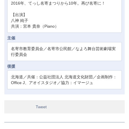
2016年、てっし名寄まつりから10年。再び名寄に！
【出演】
八神 純子
共演：宮本 貴奈（Piano）
主催
名寄市教育委員会／名寄市公民館／なよろ舞台芸術劇場実
行委員会
後援
北海道／共催：公益社団法人 北海道文化財団／企画制作：
Office J、アオイスタジオ／協力：イマージュ
Tweet