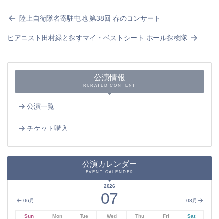
陸上自衛隊名寄駐屯地 第38回 春のコンサート
ピアニスト田村緑と探すマイ・ベストシート ホール探検隊
公演情報
RERATED CONTENT
公演一覧
チケット購入
公演カレンダー
EVENT CALENDER
2026
07
06月
08月
Sun
Mon
Tue
Wed
Thu
Fri
Sat