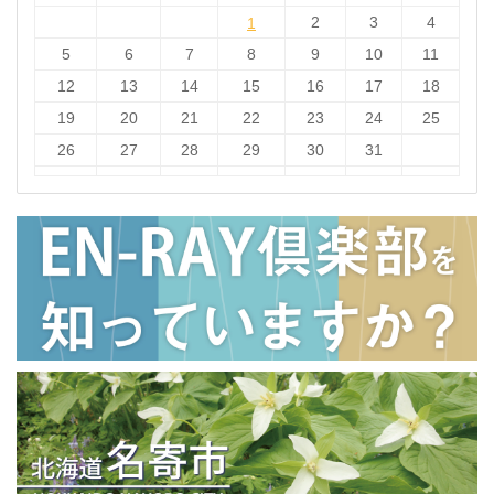
1
2
3
4
1
5
6
7
8
9
10
11
12
13
14
15
16
17
18
19
20
21
22
23
24
25
26
27
28
29
30
31