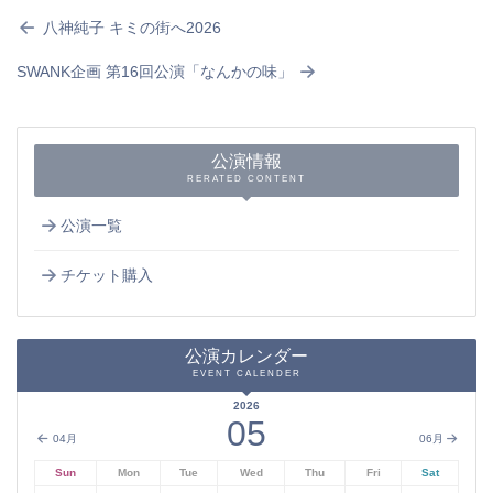
八神純子 キミの街へ2026
SWANK企画 第16回公演「なんかの味」
公演情報
RERATED CONTENT
公演一覧
チケット購入
公演カレンダー
EVENT CALENDER
2026
05
04月
06月
Sun
Mon
Tue
Wed
Thu
Fri
Sat