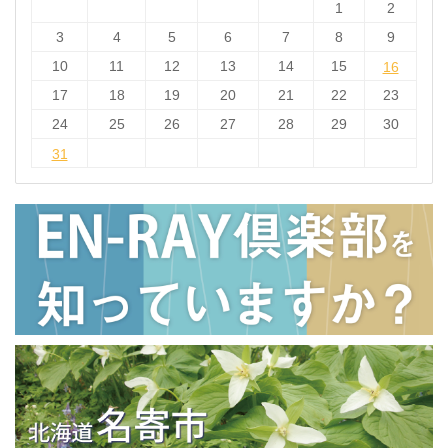
1
2
3
4
5
6
7
8
9
10
11
12
13
14
15
16
16
17
18
19
20
21
22
23
24
25
26
27
28
29
30
31
31