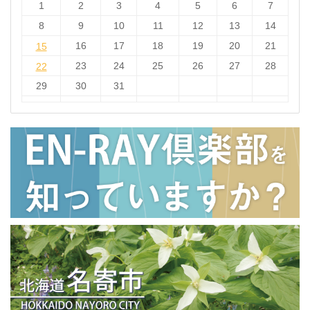
1
2
3
4
5
6
7
8
9
10
11
12
13
14
15
16
17
18
19
20
21
15
22
23
24
25
26
27
28
22
29
30
31