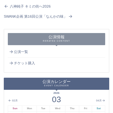
八神純子 キミの街へ2026
SWANK企画 第16回公演「なんかの味」
公演情報
RERATED CONTENT
公演一覧
チケット購入
公演カレンダー
EVENT CALENDER
2026
03
02月
04月
Sun
Mon
Tue
Wed
Thu
Fri
Sat