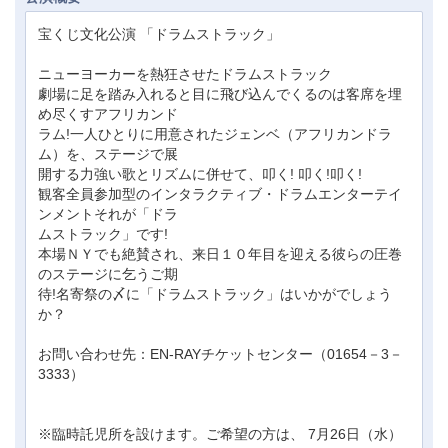
宝くじ文化公演 「ドラムストラック」
ニューヨーカーを熱狂させたドラムストラック
劇場に足を踏み入れると目に飛び込んでくるのは客席を埋
め尽くすアフリカンド
ラム!一人ひとりに用意されたジェンベ（アフリカンドラ
ム）を、ステージで展
開する力強い歌とリズムに併せて、叩く! 叩く!叩く!
観客全員参加型のインタラクティブ・ドラムエンターテイ
ンメントそれが「ドラ
ムストラック」です!
本場ＮＹでも絶賛され、来日１０年目を迎える彼らの圧巻
のステージに乞うご期
待!名寄祭の〆に「ドラムストラック」はいかがでしょう
か？
お問い合わせ先：EN-RAYチケットセンター（01654－3－
3333）
※臨時託児所を設けます。ご希望の方は、 7月26日（水）