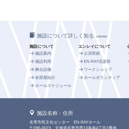
施設について詳しく知る
CONTENT
施設について
エンレイについて
施設案内
公演実績
施設利用
EN-RAY倶楽部
舞台設備
ワークショップ
各部屋紹介
ホールボランティア
ホールスケジュール
施設名称・住所
名寄市民文化センター EN-RAYホール
〒096-0023 北海道名寄市西13条南4丁目2番地