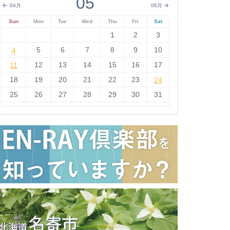
05
04月
06月
Sun
Mon
Tue
Wed
Thu
Fri
Sat
1
2
3
4
5
6
7
8
9
10
4
11
12
13
14
15
16
17
11
18
19
20
21
22
23
24
24
25
26
27
28
29
30
31