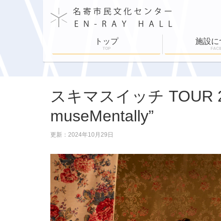
トップ
施設に
TOP
FACI
施設案内
施設利用
舞台設備
各部屋紹介
ホールスケジュ
スキマスイッチ TOUR 202
museMentally”
更新：2024年10月29日