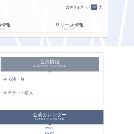
文字サイズ
小
中
大
演情報
リリース情報
VENT
RELEASE
ニュース一覧
ＥＮ-ＲＡＹ通信
ＥＮ-ＲＡＹタイム
公演情報
RERATED CONTENT
公演一覧
チケット購入
公演カレンダー
EVENT CALENDER
2025