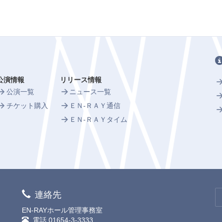
公演情報
リリース情報
公演一覧
ニュース一覧
チケット購入
ＥＮ-ＲＡＹ通信
ＥＮ-ＲＡＹタイム
連絡先
EN-RAYホール管理事務室
電話
01654-3-3333