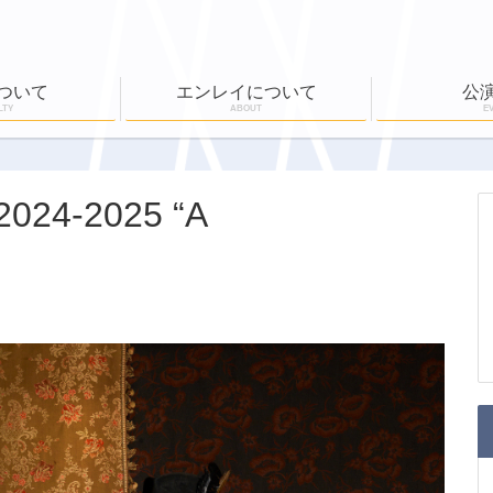
ついて
エンレイについて
公
LTY
ABOUT
E
ール
公演実績
ワークショップ
EN-RAY倶楽部
ホールボランティア
公演一覧
チケット購入
4-2025 “A