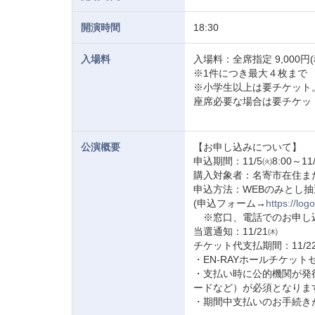
開演時間
18:30
入場料
入場料：全席指定 9,000円(
※1件につき最大４枚まで
※小学生以上は要チケット
座席必要な場合は要チケッ
公演概要
【お申し込みについて】
申込期間：11/5㈫8:00～11/
購入対象者：名寄市在住または
申込方法：WEBのみとし
(申込フォーム→
https://lo
※窓口、電話でのお申し
当選通知：11/21㈭
チケット代支払期間：11/22
・EN-RAYホールチケッ
・支払い時に公的機関が発
ードなど）が必須となりま
・期間中支払いのお手続き