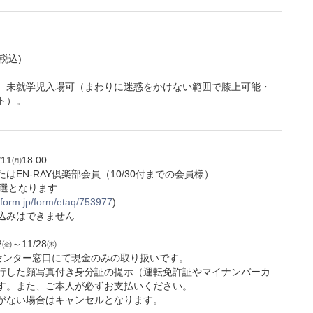
税込)
。未就学児入場可（まわりに迷惑をかけない範囲で膝上可能・
ト）。
11㈪18:00
EN-RAY倶楽部会員（10/30付までの会員様）
抽選となります
goform.jp/form/etaq/753977
)
込みはできません
㈮～11/28㈭
トセンター窓口にて現金のみの取り扱いです。
行した顔写真付き身分証の提示（運転免許証やマイナンバーカ
す。また、ご本人が必ずお支払いください。
がない場合はキャンセルとなります。