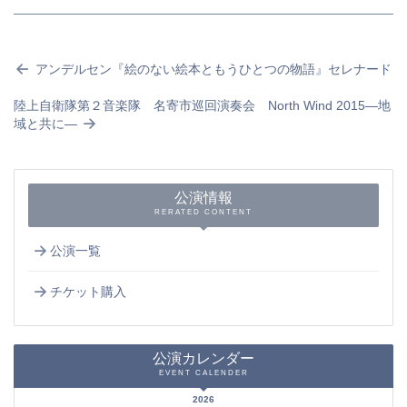
アンデルセン『絵のない絵本ともうひとつの物語』セレナード
陸上自衛隊第２音楽隊 名寄市巡回演奏会 North Wind 2015―地
域と共に―
公演情報
RERATED CONTENT
公演一覧
チケット購入
公演カレンダー
EVENT CALENDER
2026