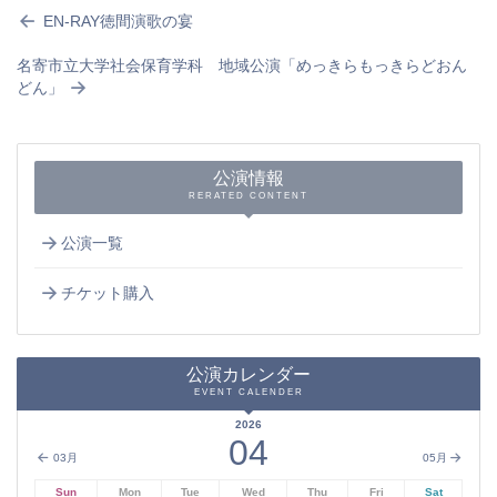
EN-RAY徳間演歌の宴
名寄市立大学社会保育学科 地域公演「めっきらもっきらどおん
どん」
公演情報
RERATED CONTENT
公演一覧
チケット購入
公演カレンダー
EVENT CALENDER
2026
04
03月
05月
Sun
Mon
Tue
Wed
Thu
Fri
Sat