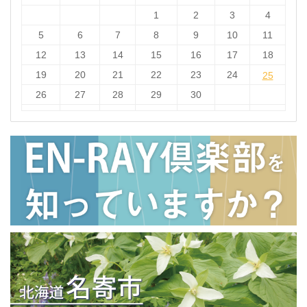
1
2
3
4
5
6
7
8
9
10
11
12
13
14
15
16
17
18
19
20
21
22
23
24
25
25
26
27
28
29
30