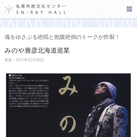
魂をゆさぶる絶唱と抱腹絶倒のトークが炸裂！
みのや雅彦北海道巡業
更新：2017年12月28日