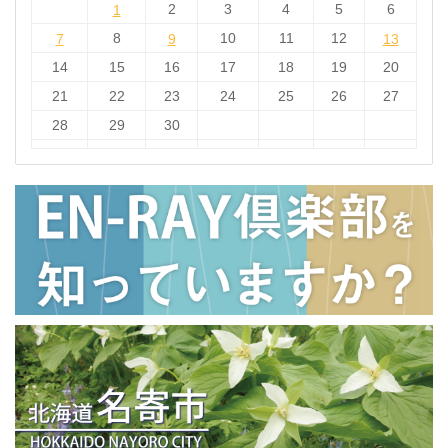
1
2
3
4
5
6
1
7
8
9
10
11
12
13
7
9
13
14
15
16
17
18
19
20
21
22
23
24
25
26
27
28
29
30