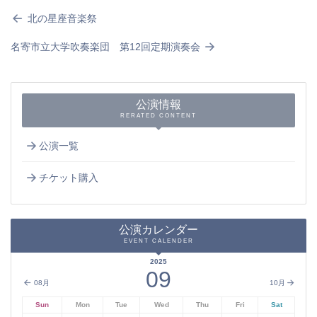
北の星座音楽祭
名寄市立大学吹奏楽団 第12回定期演奏会
公演情報
RERATED CONTENT
公演一覧
チケット購入
公演カレンダー
EVENT CALENDER
2025
09
08月
10月
Sun
Mon
Tue
Wed
Thu
Fri
Sat