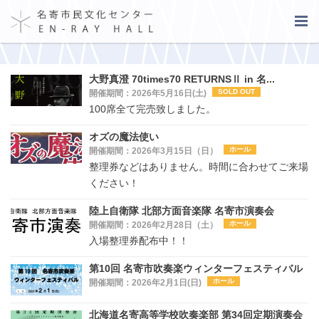
大野真澄 70times70 RETURNSⅡ in 名...
SOLD OUT
開催期間：2026年5月16日(土)
100席全て完売致しました。
オズの魔法使い
ホール
開催期間：2026年3月15日（日）
整理券などはありません。時間に合わせてご来場
ください！
陸上自衛隊 北部方面音楽隊 名寄市演奏会
ホール
開催期間：2026年2月28日（土）
入場整理券配布中！！
第10回 名寄市吹奏楽ウィンターフェスティバル
ホール
開催期間：2026年2月1日(日)
北海道名寄高等学校吹奏楽部 第34回定期演奏会