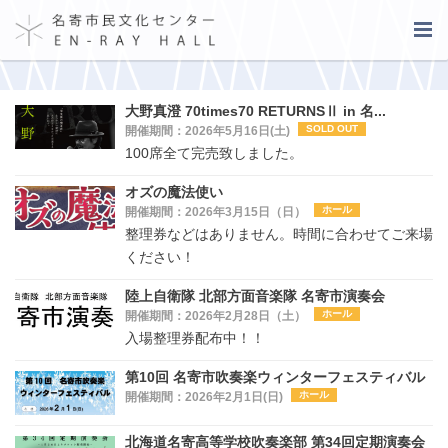
大野真澄 70times70 RETURNSⅡ in 名...
SOLD OUT
開催期間：2026年5月16日(土)
100席全て完売致しました。
オズの魔法使い
ホール
開催期間：2026年3月15日（日）
整理券などはありません。時間に合わせてご来場
ください！
陸上自衛隊 北部方面音楽隊 名寄市演奏会
ホール
開催期間：2026年2月28日（土）
入場整理券配布中！！
第10回 名寄市吹奏楽ウィンターフェスティバル
ホール
開催期間：2026年2月1日(日)
北海道名寄高等学校吹奏楽部 第34回定期演奏会